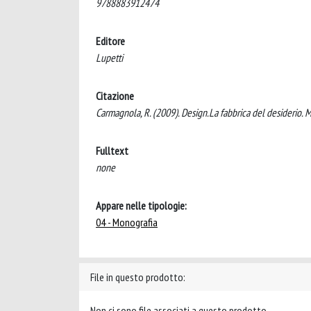
9788883912474
Editore
Lupetti
Citazione
Carmagnola, R. (2009). Design.La fabbrica del desiderio. M
Fulltext
none
Appare nelle tipologie:
04 - Monografia
File in questo prodotto:
Non ci sono file associati a questo prodotto.