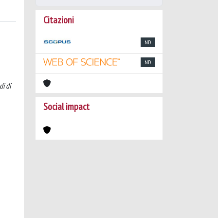
Citazioni
ND
ND
di di
Social impact