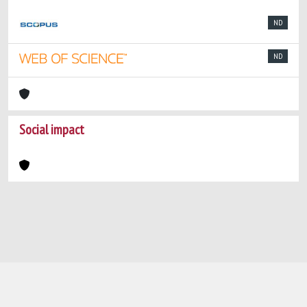
ND
ND
Social impact
Powered by
IRIS
-
about IRIS
-
Utilizzo dei
cookie
-
Privacy