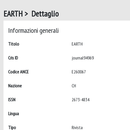
EARTH > Dettaglio
Informazioni generali
Titolo
EARTH
Cris ID
journal94969
Codice ANCE
E260067
Nazione
CH
ISSN
2673-4834
Lingua
Tipo
Rivista