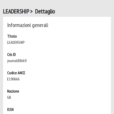
LEADERSHIP > Dettaglio
Informazioni generali
Titolo
LEADERSHIP
Cris ID
journal88669
Codice ANCE
E190666
Nazione
GB
ISSN