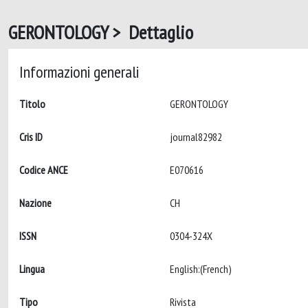
GERONTOLOGY > Dettaglio
Informazioni generali
Titolo
GERONTOLOGY
Cris ID
journal82982
Codice ANCE
E070616
Nazione
CH
ISSN
0304-324X
Lingua
English:(French)
Tipo
Rivista