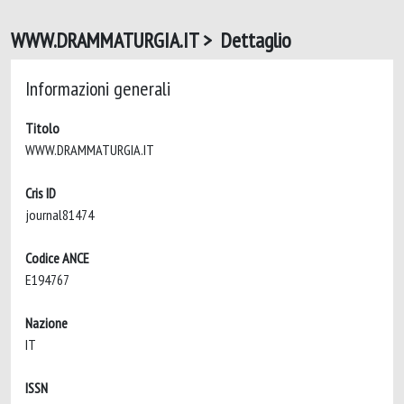
WWW.DRAMMATURGIA.IT > Dettaglio
Informazioni generali
Titolo
WWW.DRAMMATURGIA.IT
Cris ID
journal81474
Codice ANCE
E194767
Nazione
IT
ISSN