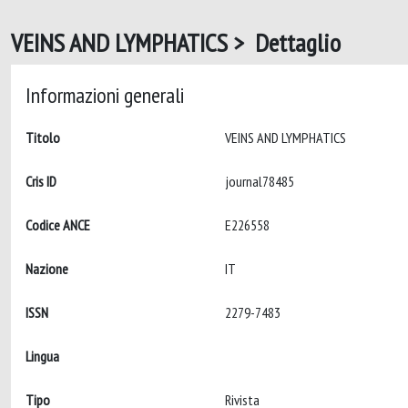
VEINS AND LYMPHATICS > Dettaglio
Informazioni generali
Titolo
VEINS AND LYMPHATICS
Cris ID
journal78485
Codice ANCE
E226558
Nazione
IT
ISSN
2279-7483
Lingua
Tipo
Rivista