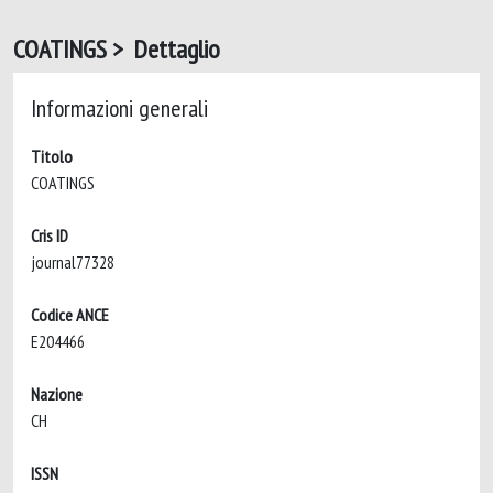
COATINGS > Dettaglio
Informazioni generali
Titolo
COATINGS
Cris ID
journal77328
Codice ANCE
E204466
Nazione
CH
ISSN