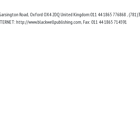
 Garsington Road, Oxford OX4 2DQ United Kingdom:011 44 1865 776868 , (781)
, INTERNET: http://www.blackwellpublishing.com, Fax: 011 44 1865 714591