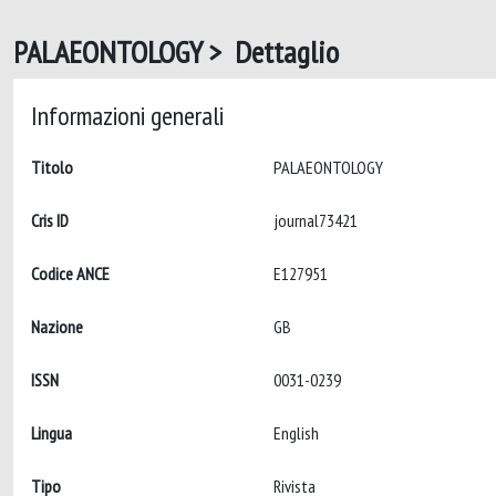
PALAEONTOLOGY > Dettaglio
Informazioni generali
Titolo
PALAEONTOLOGY
Cris ID
journal73421
Codice ANCE
E127951
Nazione
GB
ISSN
0031-0239
Lingua
English
Tipo
Rivista