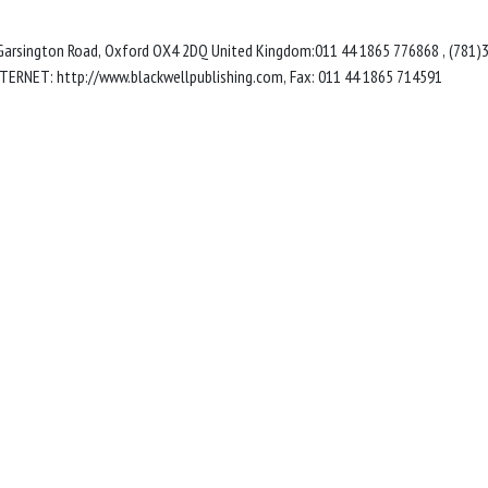
 Garsington Road, Oxford OX4 2DQ United Kingdom:011 44 1865 776868 , (781)
, INTERNET: http://www.blackwellpublishing.com, Fax: 011 44 1865 714591