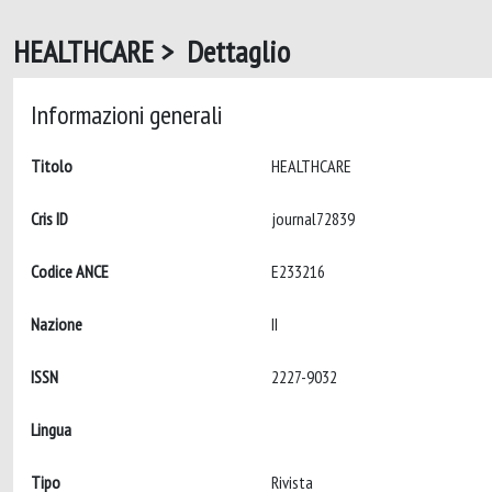
HEALTHCARE > Dettaglio
Informazioni generali
Titolo
HEALTHCARE
Cris ID
journal72839
Codice ANCE
E233216
Nazione
II
ISSN
2227-9032
Lingua
Tipo
Rivista