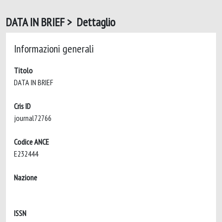
DATA IN BRIEF > Dettaglio
Informazioni generali
Titolo
DATA IN BRIEF
Cris ID
journal72766
Codice ANCE
E232444
Nazione
ISSN