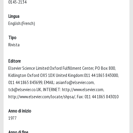
0145-2134
Lingua
English:(French)
Tipo
Rivista
Editore
Elsevier Science Limited:Oxford Fulfillment Center, PO Box 800,
Kidlington Oxford OX5 1DX United Kingdom:011 44 1865 843000,
011 44 1865 843699, EMAIL:
asianfo@elsevier.com
,
tcb@elsevier.co.UK
, INTERNET: http://www.elsevier.com,
http://www.elsevier.com/locate/shpsa/, Fax: 011 44 1865 843010
Anno di inizio
1977
Anno di fine