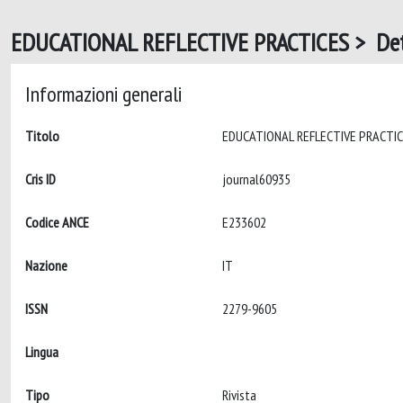
EDUCATIONAL REFLECTIVE PRACTICES > Det
Informazioni generali
Titolo
Cris ID
journal60935
Codice ANCE
E233602
Nazione
IT
ISSN
2279-9605
Lingua
Tipo
Rivista