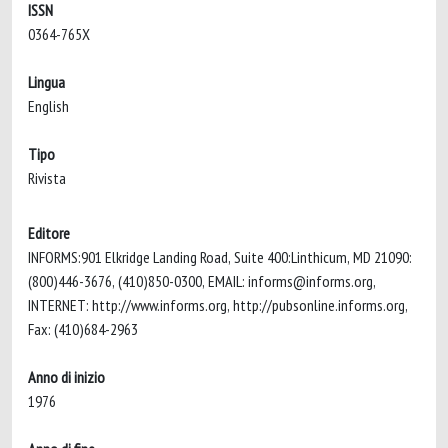
ISSN
0364-765X
Lingua
English
Tipo
Rivista
Editore
INFORMS:901 Elkridge Landing Road, Suite 400:Linthicum, MD 21090:
(800)446-3676, (410)850-0300, EMAIL:
informs@informs.org
,
INTERNET: http://www.informs.org, http://pubsonline.informs.org,
Fax: (410)684-2963
Anno di inizio
1976