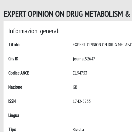
EXPERT OPINION ON DRUG METABOLISM & T
Informazioni generali
Titolo
Cris ID
journal52647
Codice ANCE
E194753
Nazione
GB
ISSN
1742-5255
Lingua
Tipo
Rivista