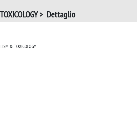
OXICOLOGY > Dettaglio
EXPERT OPINION ON DRUG METABOLISM & TOXICOLOGY