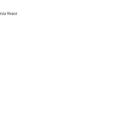
Roma: Associazione Culturale Amnesia Vivace