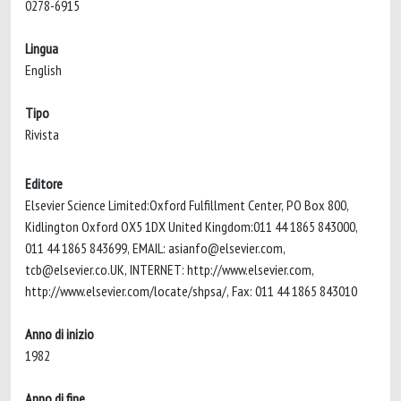
0278-6915
Lingua
English
Tipo
Rivista
Editore
Elsevier Science Limited:Oxford Fulfillment Center, PO Box 800,
Kidlington Oxford OX5 1DX United Kingdom:011 44 1865 843000,
011 44 1865 843699, EMAIL:
asianfo@elsevier.com
,
tcb@elsevier.co.UK
, INTERNET: http://www.elsevier.com,
http://www.elsevier.com/locate/shpsa/, Fax: 011 44 1865 843010
Anno di inizio
1982
Anno di fine