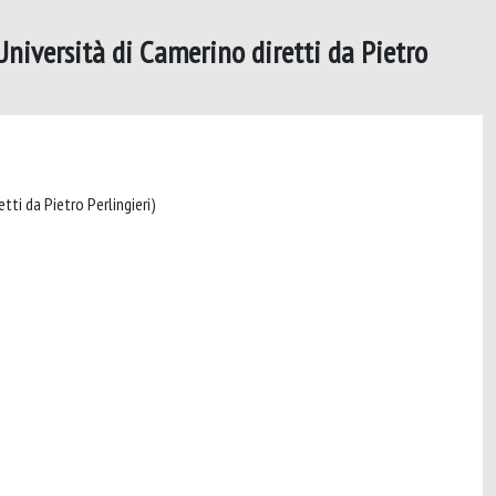
l'Università di Camerino diretti da Pietro
Istituti del diritto civile (patrocinati dalla Scuola di specializzazione in diritto civile dell'Università di Camerino diretti da Pietro Perlingieri)