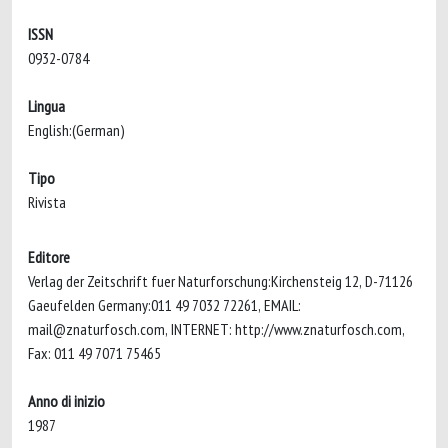
ISSN
0932-0784
Lingua
English:(German)
Tipo
Rivista
Editore
Verlag der Zeitschrift fuer Naturforschung:Kirchensteig 12, D-71126
Gaeufelden Germany:011 49 7032 72261, EMAIL:
mail@znaturfosch.com
, INTERNET: http://www.znaturfosch.com,
Fax: 011 49 7071 75465
Anno di inizio
1987