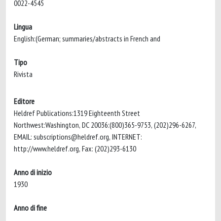
0022-4545
Lingua
English:(German; summaries/abstracts in French and
Tipo
Rivista
Editore
Heldref Publications:1319 Eighteenth Street
Northwest:Washington, DC 20036:(800)365-9753, (202)296-6267,
EMAIL:
subscriptions@heldref.org
, INTERNET:
http://www.heldref.org, Fax: (202)293-6130
Anno di inizio
1930
Anno di fine