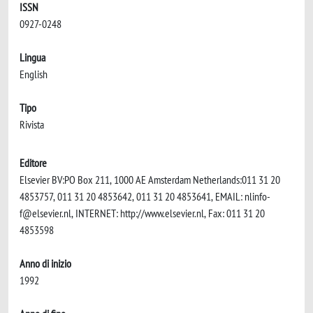
ISSN
0927-0248
Lingua
English
Tipo
Rivista
Editore
Elsevier BV:PO Box 211, 1000 AE Amsterdam Netherlands:011 31 20
4853757, 011 31 20 4853642, 011 31 20 4853641, EMAIL:
nlinfo-
f@elsevier.nl
, INTERNET: http://www.elsevier.nl, Fax: 011 31 20
4853598
Anno di inizio
1992