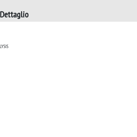
Dettaglio
SET-VALUED AND VARIATIONAL ANALYSIS