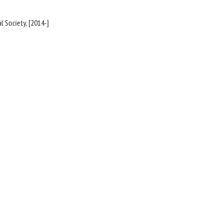
College Park, MD : American Physical Society, [2014-]