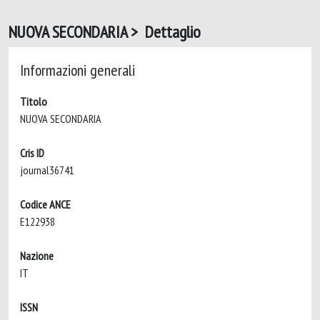
NUOVA SECONDARIA > Dettaglio
Informazioni generali
Titolo
NUOVA SECONDARIA
Cris ID
journal36741
Codice ANCE
E122938
Nazione
IT
ISSN