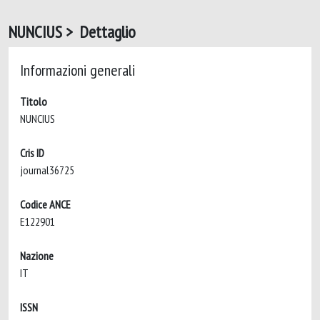
NUNCIUS > Dettaglio
Informazioni generali
Titolo
NUNCIUS
Cris ID
journal36725
Codice ANCE
E122901
Nazione
IT
ISSN