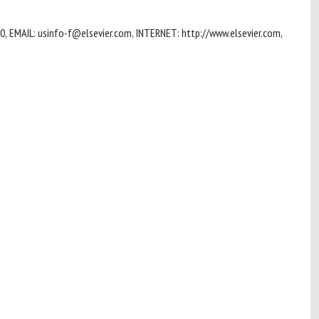
0, EMAIL:
usinfo-f@elsevier.com
, INTERNET: http://www.elsevier.com,