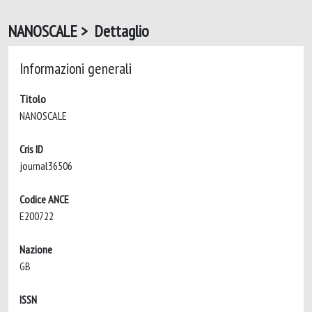
NANOSCALE > Dettaglio
Informazioni generali
Titolo
NANOSCALE
Cris ID
journal36506
Codice ANCE
E200722
Nazione
GB
ISSN