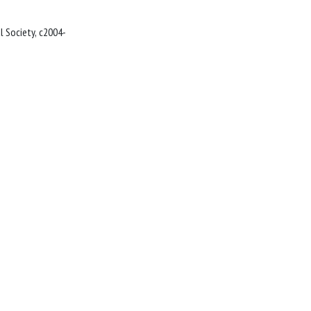
Washington, DC : American Chemical Society, c2004-