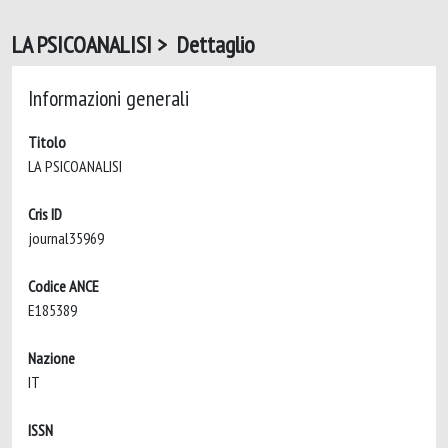
LA PSICOANALISI > Dettaglio
Informazioni generali
Titolo
LA PSICOANALISI
Cris ID
journal35969
Codice ANCE
E185389
Nazione
IT
ISSN