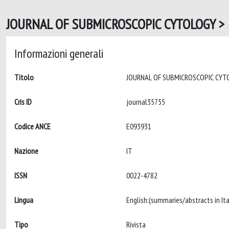
JOURNAL OF SUBMICROSCOPIC CYTOLOGY > 
Informazioni generali
Titolo
Cris ID
journal35755
Codice ANCE
E093931
Nazione
IT
ISSN
0022-4782
Lingua
Tipo
Rivista