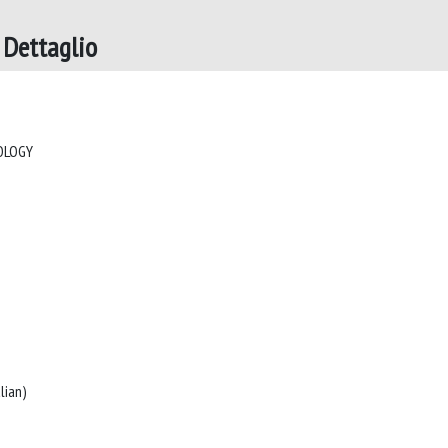
Dettaglio
JOURNAL OF SUBMICROSCOPIC CYTOLOGY
English:(summaries/abstracts in Italian)