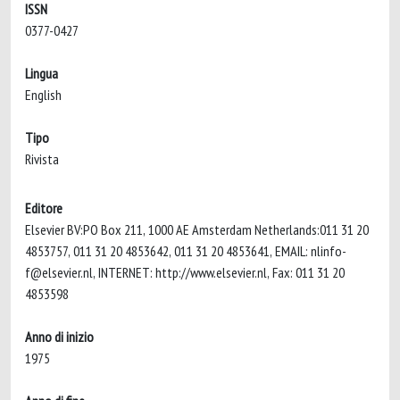
ISSN
0377-0427
Lingua
English
Tipo
Rivista
Editore
Elsevier BV:PO Box 211, 1000 AE Amsterdam Netherlands:011 31 20
4853757, 011 31 20 4853642, 011 31 20 4853641, EMAIL:
nlinfo-
f@elsevier.nl
, INTERNET: http://www.elsevier.nl, Fax: 011 31 20
4853598
Anno di inizio
1975