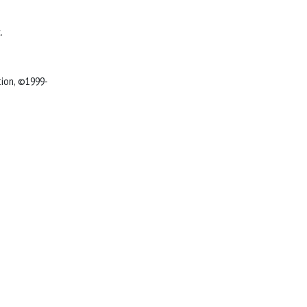
c.
-Greenwich CT: Le Jacq Communication, ©1999-