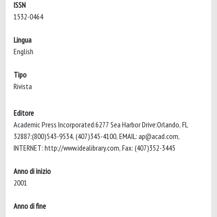
ISSN
1532-0464
Lingua
English
Tipo
Rivista
Editore
Academic Press Incorporated:6277 Sea Harbor Drive:Orlando, FL
32887:(800)543-9534, (407)345-4100, EMAIL:
ap@acad.com
,
INTERNET: http://www.idealibrary.com, Fax: (407)352-3445
Anno di inizio
2001
Anno di fine