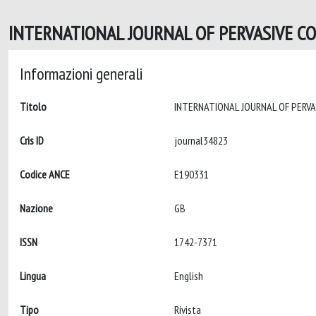
INTERNATIONAL JOURNAL OF PERVASIVE C
Informazioni generali
Titolo
Cris ID
journal34823
Codice ANCE
E190331
Nazione
GB
ISSN
1742-7371
Lingua
English
Tipo
Rivista