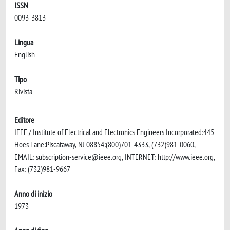
ISSN
0093-3813
Lingua
English
Tipo
Rivista
Editore
IEEE / Institute of Electrical and Electronics Engineers Incorporated:445
Hoes Lane:Piscataway, NJ 08854:(800)701-4333, (732)981-0060,
EMAIL:
subscription-service@ieee.org
, INTERNET: http://www.ieee.org,
Fax: (732)981-9667
Anno di inizio
1973