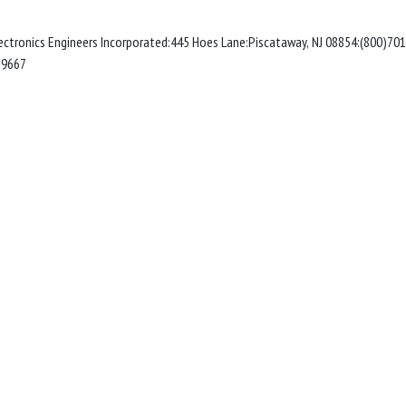
 Electronics Engineers Incorporated:445 Hoes Lane:Piscataway, NJ 08854:(800)7
http://www.ieee.org, Fax: (732)981-9667