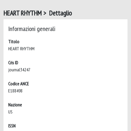
HEART RHYTHM > Dettaglio
Informazioni generali
Titolo
HEART RHYTHM
Cris ID
journal34247
Codice ANCE
E188498
Nazione
US
ISSN