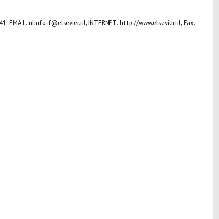
41, EMAIL:
nlinfo-f@elsevier.nl
, INTERNET: http://www.elsevier.nl, Fax: