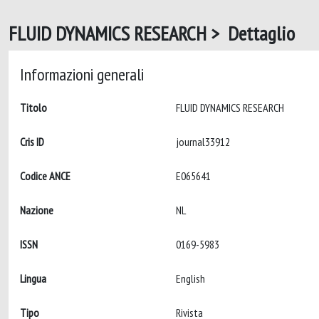
FLUID DYNAMICS RESEARCH > Dettaglio
Informazioni generali
Titolo
FLUID DYNAMICS RESEARCH
Cris ID
journal33912
Codice ANCE
E065641
Nazione
NL
ISSN
0169-5983
Lingua
English
Tipo
Rivista