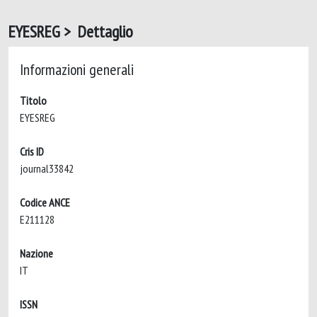
EYESREG > Dettaglio
Informazioni generali
Titolo
EYESREG
Cris ID
journal33842
Codice ANCE
E211128
Nazione
IT
ISSN