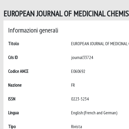
EUROPEAN JOURNAL OF MEDICINAL CHEMIST
Informazioni generali
Titolo
Cris ID
journal33724
Codice ANCE
E060692
Nazione
FR
ISSN
0223-5234
Lingua
English:(French and German)
Tipo
Rivista