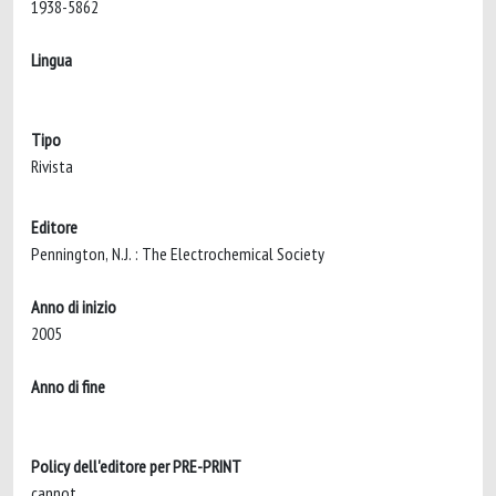
1938-5862
Lingua
Tipo
Rivista
Editore
Pennington, N.J. : The Electrochemical Society
Anno di inizio
2005
Anno di fine
Policy dell'editore per PRE-PRINT
cannot