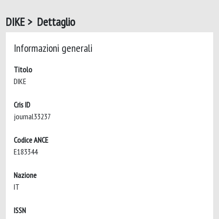
DIKE > Dettaglio
Informazioni generali
Titolo
DIKE
Cris ID
journal33237
Codice ANCE
E183344
Nazione
IT
ISSN