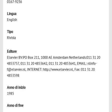
0167-9236
Lingua
English
Tipo
Rivista
Editore
Elsevier BV:PO Box 211, 1000 AE Amsterdam Netherlands:011 31 20
4853757, 011 31 20 4853642, 011 31 20 4853641, EMAIL:
nlinfo-
f@elsevier.nl
, INTERNET: http://www.elsevier.nl, Fax: 011 31 20
4853598
Anno di inizio
1985
Anno di fine