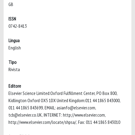
GB
ISSN
0742-8413
Lingua
English
Tipo
Rivista
Editore
Elsevier Science Limited:Oxford Fulfillment Center, PO Box 800,
Kidlington Oxford OX5 1DX United Kingdom:011 44 1865 843000,
011 44 1865 843699, EMAIL:
asianfo@elsevier.com
,
tcb@elsevier.co.UK
, INTERNET: http://www.elsevier.com,
http://www.elsevier.com/locate/shpsa/, Fax: 011 44 1865 843010