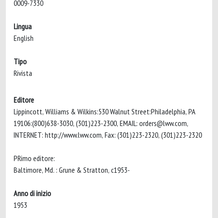
0009-7330
Lingua
English
Tipo
Rivista
Editore
Lippincott, Williams & Wilkins:530 Walnut Street:Philadelphia, PA
19106:(800)638-3030, (301)223-2300, EMAIL:
orders@lww.com
,
INTERNET: http://www.lww.com, Fax: (301)223-2320, (301)223-2320
PRimo editore:
Baltimore, Md. : Grune & Stratton, c1953-
Anno di inizio
1953