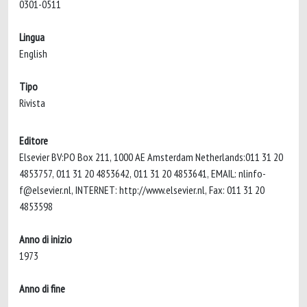
0301-0511
Lingua
English
Tipo
Rivista
Editore
Elsevier BV:PO Box 211, 1000 AE Amsterdam Netherlands:011 31 20
4853757, 011 31 20 4853642, 011 31 20 4853641, EMAIL:
nlinfo-
f@elsevier.nl
, INTERNET: http://www.elsevier.nl, Fax: 011 31 20
4853598
Anno di inizio
1973
Anno di fine