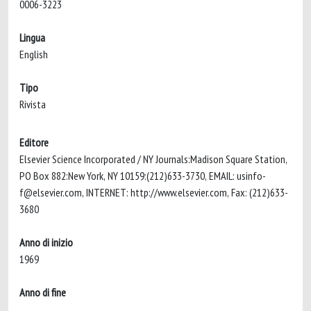
0006-3223
Lingua
English
Tipo
Rivista
Editore
Elsevier Science Incorporated / NY Journals:Madison Square Station,
PO Box 882:New York, NY 10159:(212)633-3730, EMAIL:
usinfo-
f@elsevier.com
, INTERNET: http://www.elsevier.com, Fax: (212)633-
3680
Anno di inizio
1969
Anno di fine