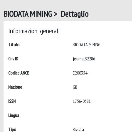
BIODATA MINING > Dettaglio
Informazioni generali
Titolo
BIODATA MINING
Cris ID
journal32286
Codice ANCE
E200354
Nazione
GB
ISSN
1756-0381
Lingua
Tipo
Rivista